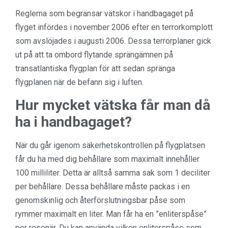
Reglerna som begränsar vätskor i handbagaget på
flyget infördes i november 2006 efter en terrorkomplott
som avslöjades i augusti 2006. Dessa terrorplaner gick
ut på att ta ombord flytande sprängämnen på
transatlantiska flygplan för att sedan spränga
flygplanen när de befann sig i luften.
Hur mycket vätska får man då
ha i handbagaget?
När du går igenom säkerhetskontrollen på flygplatsen
får du ha med dig behållare som maximalt innehåller
100 milliliter. Detta är alltså samma sak som 1 deciliter
per behållare. Dessa behållare måste packas i en
genomskinlig och återförslutningsbar påse som
rymmer maximalt en liter. Man får ha en ”enliterspåse”
per resenär. Du kan använda vilken enliterspåse som