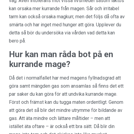
väg. Även intolerans mot vissa livsmedel såsom laktos
kan orsaka mer kurrande från magen. Sår och irritabel
tarm kan också orsaka magkurr, men det följs då ofta av
smärta och har inget med hunger att göra. Upplever du
detta så bör du undersöka via vården vad detta kan
bero på.
Hur kan man råda bot på en
kurrande mage?
Då det i normalfallet har med magens fyllnadsgrad att
göra samt mängden gas som ansamlas så finns det ett
par saker du kan göra för att undvika kurrande mage.
Först och främst kan du tugga maten ordentligt. Genom
att göra det så blir det mindre utrymme för bildande av
gas. Att äta mindre och lättare måltider – men att
istället äta oftare – är också ett bra sätt. Då blir din