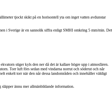
llimeter tjockt skikt på en horisontell yta om inget vatten avdunstar
 men i Sverige är en sannolik siffra enligt SMHI omkring 5 mm/min. Det
ekvatorn stiger kyls den ner då det är kallare högre upp i atmosfären.
kvatorn. Torr luft förs sedan med vindarna norrut och söderut och når
elt enkelt torr när den når dessa landområden och innehåller väldigt
jag släpper ännu mer allmänbildande information.