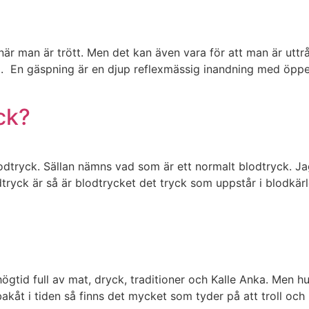
när man är trött. Men det kan även vara för att man är uttr
del. En gäspning är en djup reflexmässig inandning med öp
ck?
odtryck. Sällan nämns vad som är ett normalt blodtryck. Jag
tryck är så är blodtrycket det tryck som uppstår i blodkärle
högtid full av mat, dryck, traditioner och Kalle Anka. Men h
bakåt i tiden så finns det mycket som tyder på att troll och