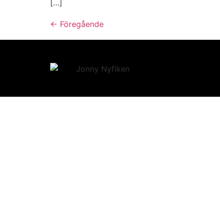
[…]
←
Föregående