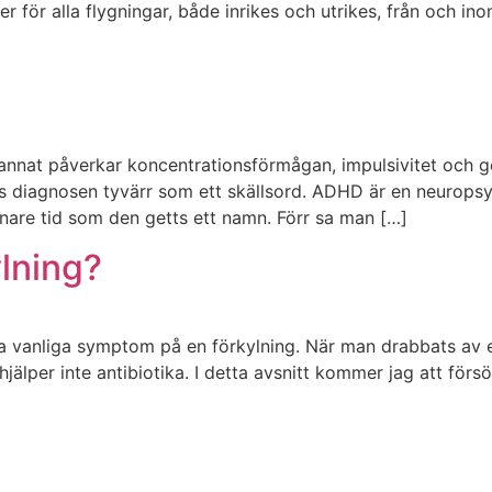
r för alla flygningar, både inrikes och utrikes, från och inom
nnat påverkar koncentrationsförmågan, impulsivitet och ge
diagnosen tyvärr som ett skällsord. ADHD är en neuropsyk
senare tid som den getts ett namn. Förr sa man […]
ylning?
la vanliga symptom på en förkylning. När man drabbats av en
hjälper inte antibiotika. I detta avsnitt kommer jag att för