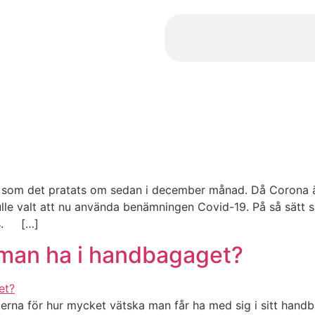
om det pratats om sedan i december månad. Då Corona är 
ulle valt att nu använda benämningen Covid-19. På så sätt s
rs. […]
 man ha i handbagaget?
rna för hur mycket vätska man får ha med sig i sitt handb